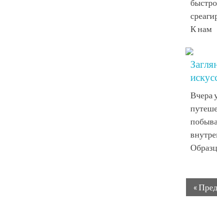
быстро
среаги
К нам
Заглян
искус
Вчера 
путеше
побыва
внутре
Образц
« Пре