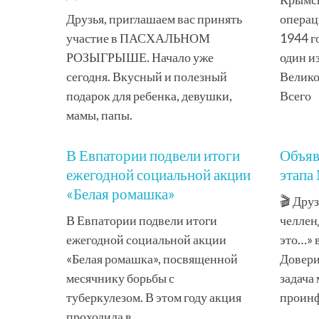
Друзья, приглашаем вас принять
операц
участие в ПАСХАЛЬНОМ
1944 г
РОЗЫГРЫШЕ. Начало уже
один и
сегодня. Вкусный и полезный
Велико
подарок для ребенка, девушки,
Всего
мамы, папы.
В Евпатории подвели итоги
Объяв
ежегодной социальной акции
этапа
«Белая ромашка»
🎬 Дру
В Евпатории подвели итоги
челлен
ежегодной социальной акции
это…» 
«Белая ромашка», посвященной
Довери
месячнику борьбы с
задача
туберкулезом. В этом году акция
проин
проходила в