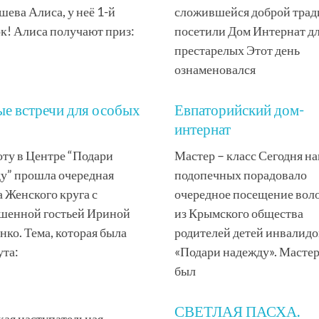
ева Алиса, у неё 1-й
сложившейся доброй тра
к! Алиса получают приз:
посетили Дом Интернат д
престарелых Этот день
ознаменовался
е встречи для особых
Евпаторийский дом-
интернат
оту в Центре “Подари
Мастер – класс Сегодня н
у” прошла очередная
подопечных порадовало
а Женского круга с
очередное посещение вол
шенной гостьей Ириной
из Крымского общества
нко. Тема, которая была
родителей детей инвалидо
ута:
«Подари надежду». Мастер
был
СВЕТЛАЯ ПАСХА.
ая наступательная