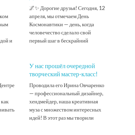
🌌✨ Дорогие друзья! Сегодня, 12
иком
апреля, мы отмечаем День
вым
Космонавтики — день, когда
человечество сделало свой
дой и
первый шаг в бескрайний
У нас прошёл очередной
творческий мастер-класс!
Центре
Проводила его Ирина Овчаренко
— профессиональный дизайнер,
 как
хендмейдер, наша креативная
вивать
муза с множеством интересных
идей! В этот раз мы творили