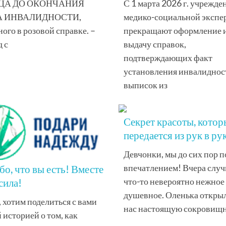
ЦА ДО ОКОНЧАНИЯ
С 1 марта 2026 г. учрежде
А ИНВАЛИДНОСТИ,
медико-социальной экспе
ого в розовой справке. –
прекращают оформление 
 с
выдачу справок,
подтверждающих факт
установления инвалидност
выписок из
Секрет красоты, кото
передается из рук в ру
Девчонки, мы до сих пор п
впечатлением! Вчера случ
бо, что вы есть! Вместе
что-то невероятно нежное
сила!
душевное. Оленька открыл
, хотим поделиться с вами
нас настоящую сокровищ
 историей о том, как