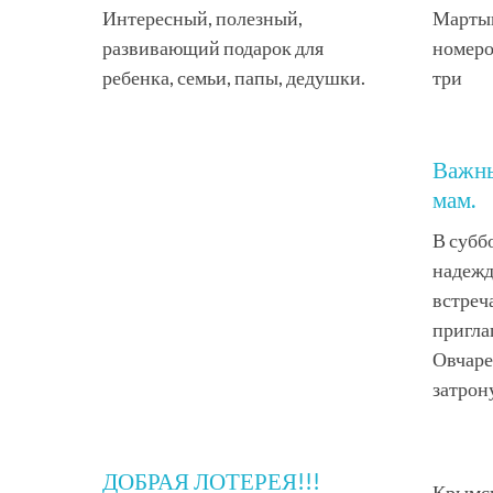
Интересный, полезный,
Мартыш
развивающий подарок для
номеро
ребенка, семьи, папы, дедушки.
три
Важны
мам.
В субб
надежд
встреч
пригла
Овчаре
затрон
ДОБРАЯ ЛОТЕРЕЯ!!!
Крымск