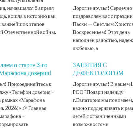
ия, начавшаяся 8 апреля
Дорогие друзья! Сердечно
ода, вошла в историю как
поздравляем вас с праздн
з важнейших этапов
Пасхи — Светлым Христо
й Отечественной войны.
Воскресеньем! Этот день
наполнен радостью, надеж
любовью, а
ляем о старте 3-го
ЗАНЯТИЯ С
 Марафона доверия!
ДЕФЕКТОЛОГОМ
зья! Присоединяйтесь к
Дорогие друзья! В нашем 
джу «Телефон доверия –
РОО “Подари надежду”
в рамках «Марафона
г.Евпатория мы понимаем,
я. 2026!» 🎉 Главная
важно поддерживать и раз
 марафона –
детей с ограниченными
формировать
возможностями