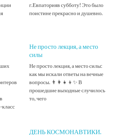
диции
г.Евпаторияв субботу! Это было
ля
поистине прекрасно и душевно.
Не просто лекция, а место
силы
аших
Не просто лекция, а место силы:
как мы искали ответы на вечные
онтеров
вопросы. 👨‍👩‍👧‍👦✨ В
прошедшие выходные случилось
в
то, чего
-класс
ДЕНЬ КОСМОНАВТИКИ.