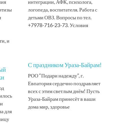
ния
интеграции, АФК, психолога,
ртизы
логопеда, воспитателя. Работа с
и
детьми ОВЗ. Вопросы по тел.
+7978-716-23-73. Условия
и, и
С праздником Ураза‑Байрам!
рый
РОО “Подари надежду”, г.
ки
Евпатория сердечно поздравляет
од
всех с этим светлым днём! Пусть
илось
Ураза‑Байрам принесёт в ваши
 и
дома мир, здоровье
а для
ницу