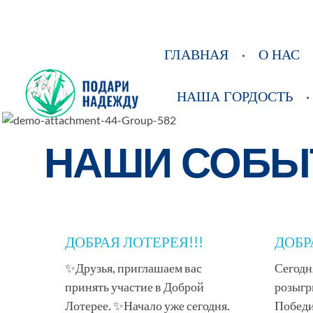
ГЛАВНАЯ
О НАС
НАША ГОРДОСТЬ
РОО Подари надежду Евпатория
Региональная общественная организация «Крымское общество родителей детей-инвалидов «Подари надежду»
НАШИ СОБЫ
ДОБРАЯ ЛОТЕРЕЯ!!!
ДОБР
✨Друзья, приглашаем вас
Сегодн
принять участие в Доброй
розыгр
Лотерее. ✨Начало уже сегодня.
Победи