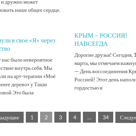
 и дружно может
ровать наше общее сердце.
КРЫМ – РОССИЯ!
ули в свое «Я» через
НАВСЕГДА
ство
Дорогие друзья! Сегодня, 
у нас было невероятное
марта, мы отмечаем важну
ствие внутрь себя. Мы
— День воссоединения Кр
ли на арт-терапии «Моё
Россией! Этот день напол
ннее дерево» у Таши
гордостью и
овой Это была
дыдущие
1
2
3
4
…
34
Следу