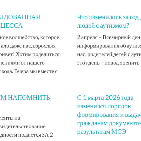
ОЛДОВАННАЯ
Что изменилось за год 
НЦЕССА
людей с аутизмом?
ное волшебство, которое
2 апреля – Всемирный ден
гало даже нас, взрослых
информирования об аутизм
ривет! Хотим поделиться
нас, родителей детей с аут
лениями от нашего
этот день – повод оценить,
охода. Вчера мы вместе с
ИМ НАПОМНИТЬ
С 1 марта 2026 года
изменился порядок
формирования и выда
менты на
гражданам документов
видетельствование
результатам МСЭ
дности подаются ЗА 2