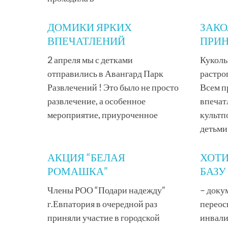
ДОМИКИ ЯРКИХ
ЗАК
ВПЕЧАТЛЕНИЙ
ПРИ
2 апреля мы с детками
Куколь
отправились в Авангард Парк
растро
Развлечений ! Это было не просто
Всем п
развлечение, а особенное
впечат
мероприятие, приуроченное
культп
детьми
АКЦИЯ “БЕЛАЯ
ХОТ
РОМАШКА”
БАЗУ
Члены РОО “Подари надежду”
– доку
г.Евпатория в очередной раз
переос
приняли участие в городской
инвали