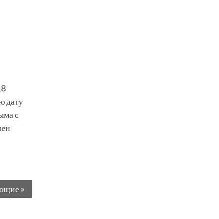
18
ю дату
ыма с
нен
ющие »