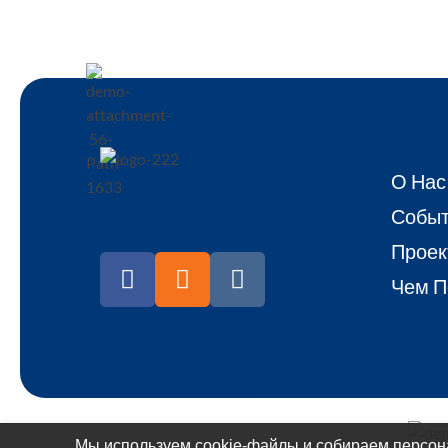
О Нас
Собы
Проек
Чем П
Мы используем cookie-файлы и собираем персон