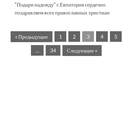
“Подари надежду” г.Евпатория сердечно
поздравляем всех православных христиан
« Предыдущие
1
2
3
4
5
…
34
Следующие »