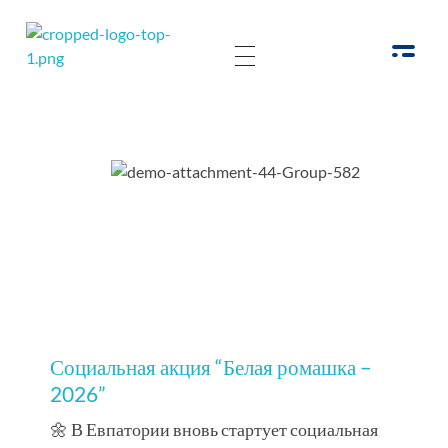
РОО Подари надежду Евпатория
Региональная общественная организация «Крымское общество родителей детей-инвалидов «Подари надежду»
НАШИ
СОБЫТИЯ
Социальная акция “Белая ромашка –
2026”
🌼 В Евпатории вновь стартует социальная