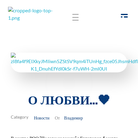
РОО Подари надежду Евпатория
Региональная общественная организация «Крымское общество родителей детей-инвалидов «Подари надежду»
О ЛЮБВИ…🧡
Новости
Владимир
От
В центре РОО “Подари надежду” г.Евпатория 4 марта