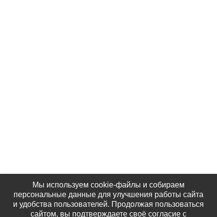
Контакты
Партнёры
Наши Фотографии
КАК НАС НАЙТИ
Мы используем cookie-файлы и собираем
персональные данные для улучшения работы сайта
и удобства пользователей. Продолжая пользоваться
© 2020 Региональная общественная организация
сайтом, вы подтверждаете своё согласие с