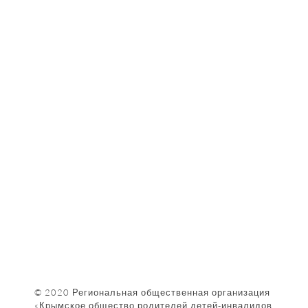
Контакты
Партнёры
Наши Фотографии
КАК НАС НАЙТИ
© 2020 Региональная общественная организация
«Крымское общество родителей детей-инвалидов