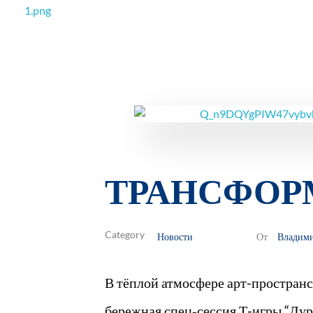
РОО Подари надежду Евпатория
Региональная общественная организация «Крымское общество родителей детей-инвалидов «Подари надежду»
ТРАНСФОР
Новости
Владим
От
В тёплой атмосфере арт-пространс
бережная спец‑сессия Т-игры “Ду