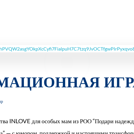
МАЦИОННАЯ ИГР
ир
тва INLOVE для особых мам из РОО “Подари надежду”
ра” — с юмором, поддержкой и настоящими трансфо