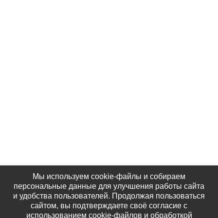
Контакты
Партнёры
Наши Фотографии
КАК НАС НАЙТИ
Мы используем cookie-файлы и собираем
персональные данные для улучшения работы сайта
и удобства пользователей. Продолжая пользоваться
© 2020 Региональная общественная организация
сайтом, вы подтверждаете своё согласие с
«Крымское общество родителей детей-инвалидов
использованием cookie-файлов и обработкой