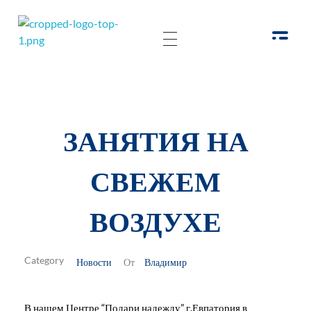
РОО Подари надежду Евпатория
Региональная общественная организация «Крымское общество родителей детей-инвалидов «Подари надежду»
ЗАНЯТИЯ НА
СВЕЖЕМ
ВОЗДУХЕ
Новости
Владимир
От
В нашем Центре “Подари надежду” г.Евпатория в