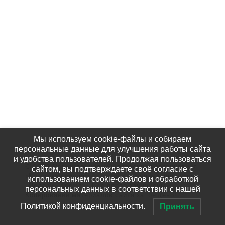
Наши Фотографии
КАК НАС НАЙТИ
Мы используем cookie-файлы и собираем
персональные данные для улучшения работы сайта
и удобства пользователей. Продолжая пользоваться
© 2020 Региональная общественная организация
сайтом, вы подтверждаете своё согласие с
«Крымское общество родителей детей-инвалидов
использованием cookie-файлов и обработкой
«Подари надежду» Все права защищены.
персональных данных в соответствии с нашей
Копирование материалов сайта запрещено!
Политикой конфиденциальности.
Принять