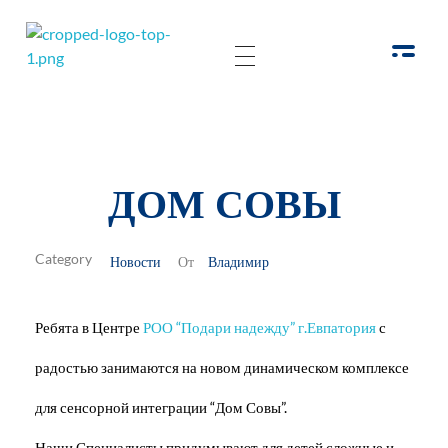
РОО Подари надежду Евпатория
Региональная общественная организация «Крымское общество родителей детей-инвалидов «Подари надежду»
ДОМ СОВЫ
Новости
Владимир
От
Ребята в Центре
РОО “Подари надежду” г.Евпатория
с
радостью занимаются на новом динамическом комплексе
для сенсорной интеграции “Дом Совы”.
Наши Специалисты придумывают для детей сложные и