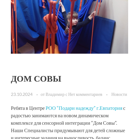
ДОМ СОВЫ
23.10.2024
от
Владимир
с
Нет комментариев
Новости
Ребята в Центре
РОО “Подари надежду” г.Евпатория
с
радостью занимаются на новом динамическом
комплексе для сенсорной интеграции “Дом Совы”.
Наши Специалисты придумывают для детей сложные
и интересные задания на выносливость, баланс,