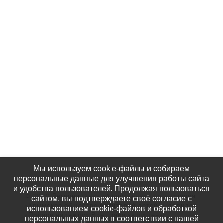
Партнёры
Наши Фотографии
КАК НАС НАЙТИ
Мы используем cookie-файлы и собираем
персональные данные для улучшения работы сайта
и удобства пользователей. Продолжая пользоваться
© 2020 Региональная общественная организация
сайтом, вы подтверждаете своё согласие с
«Крымское общество родителей детей-инвалидов
использованием cookie-файлов и обработкой
«Подари надежду» Все права защищены.
персональных данных в соответствии с нашей