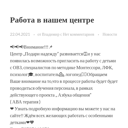
Работа в нашем центре
22.04.2021
от
Владимир
с
Нет комментариев
Новости
📢📢📢Внимание!!!📌
Центр ,,Подари надежду” развивается👏и у нас
появилась возможность пригласить на работу с детьми
с ОВЗ, специалистов по методике Монтессори, ЛФК,
психолог🎓, воспитатель💁, логопед👱‍♀Обращаем
Ваше внимание на то,что в процессе работы будет будет
проводиться обучения персонала, в рамках
действующего проекта ,, Азбука общения”
( АВА терапия )
❤ Узнать подробную информацию вы можете у нас на
сайте!! Ждём всех желающих работать с особенными
детками❤🧡