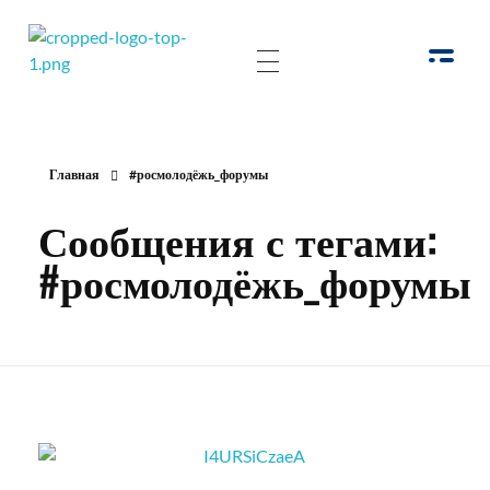
РОО Подари надежду Евпатория
Региональная общественная организация «Крымское общество родителей детей-инвалидов «Подари надежду»
Главная
#росмолодёжь_форумы
Сообщения с тегами:
#росмолодёжь_форумы