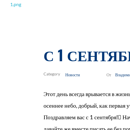
РОО Подари надежду Евпатория
Региональная общественная организация «Крымское общество родителей детей-инвалидов «Подари надежду»
С 1 СЕНТЯБ
Новости
Владим
От
Этот день всегда врывается в жизн
осеннее небо, добрый, как первая
Поздравляем вас с 1 сентября!⃣ На
давайте же вместе писать ее без по