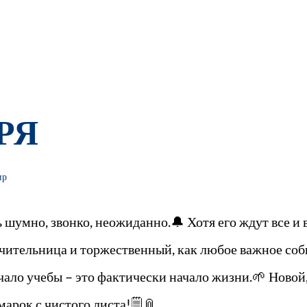
РЯ
ир
ь шумно, звонко, неожиданно.🔔 Хотя его ждут все и 
 учительница и торжественный, как любое важное соб
чало учебы – это фактически начало жизни.🌱 Новой,
марок с чистого листа!🗒📎