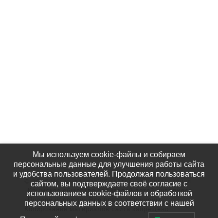
Партнёры
Наши Фотографии
КАК НАС НАЙТИ
Мы используем cookie-файлы и собираем
персональные данные для улучшения работы сайта
и удобства пользователей. Продолжая пользоваться
© 2020 Региональная общественная организация
сайтом, вы подтверждаете своё согласие с
«Крымское общество родителей детей-инвалидов
использованием cookie-файлов и обработкой
«Подари надежду» Все права защищены.
персональных данных в соответствии с нашей
Копирование материалов сайта запрещено!