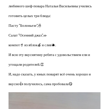
любимого шеф-повара Натальи Васильевны учились
готовить целых три блюда:
Пасту “Болоньезе”,🍜
Салат “Осенний джаз”,🥗
компот🥤 из яблок🍎 и слив🫐.
И всю эту вкуснятину ребята с удовольствием ели и
угощали родителей.👏
И, надо сказать, у юных поварят всё очень хорошо и
вкусно👍 получилось, сама пробовала😋