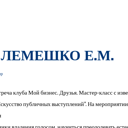
 ЛЕМЕШКО Е.М.
ир
реча клуба Мой бизнес. Друзья. Мастер-класс с изв
кусство публичных выступлений”. На мероприятии 
я
ники владения голосом, научиться преодолевать ест