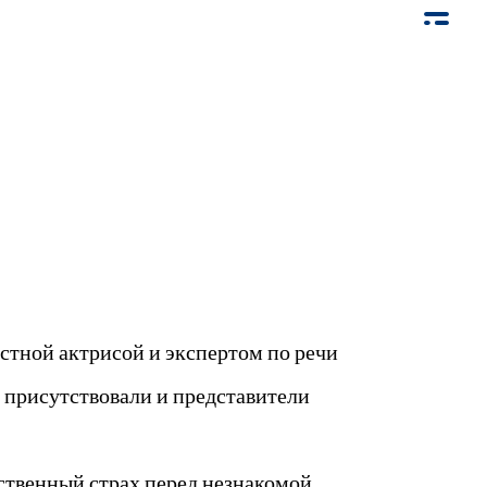
естной актрисой и экспертом по речи
присутствовали и представители
ественный страх перед незнакомой