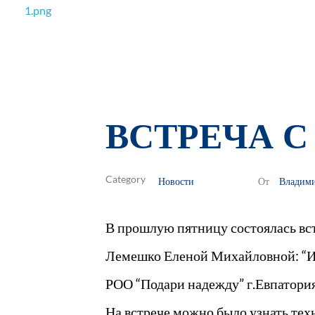
РОО Подари надежду Евпатория
Региональная общественная организация «Крымское общество родителей детей-инвалидов «Подари надежду»
ВСТРЕЧА С
Новости
Владим
От
В прошлую пятницу состоялась вст
Лемешко Еленой Михайловной: “Ис
РОО “Подари надежду” г.Евпатори
На встрече можно было узнать тех