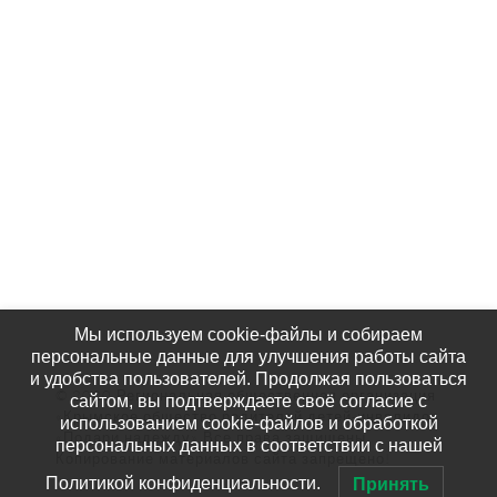
Наши Фотографии
КАК НАС НАЙТИ
Мы используем cookie-файлы и собираем
персональные данные для улучшения работы сайта
и удобства пользователей. Продолжая пользоваться
© 2020 Региональная общественная организация
сайтом, вы подтверждаете своё согласие с
«Крымское общество родителей детей-инвалидов
использованием cookie-файлов и обработкой
«Подари надежду» Все права защищены.
персональных данных в соответствии с нашей
Копирование материалов сайта запрещено!
Политикой конфиденциальности.
Принять