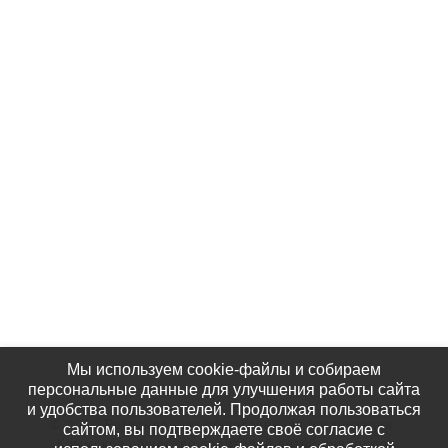
Контакты
Партнёры
Наши Фотографии
КАК НАС НАЙТИ
Мы используем cookie-файлы и собираем
персональные данные для улучшения работы сайта
и удобства пользователей. Продолжая пользоваться
© 2020 Региональная общественная организация
сайтом, вы подтверждаете своё согласие с
«Крымское общество родителей детей-инвалидов