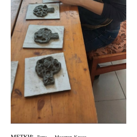
МЕТКИ:
Дети
,
Масстер-Класс
,