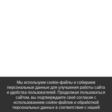
Партнёры
Наши Фотографии
КАК НАС НАЙТИ
Мы используем cookie-файлы и собираем
персональные данные для улучшения работы сайта
и удобства пользователей. Продолжая пользоваться
© 2020 Региональная общественная организация
сайтом, вы подтверждаете своё согласие с
«Крымское общество родителей детей-инвалидов
использованием cookie-файлов и обработкой
«Подари надежду» Все права защищены.
персональных данных в соответствии с нашей
Копирование материалов сайта запрещено!