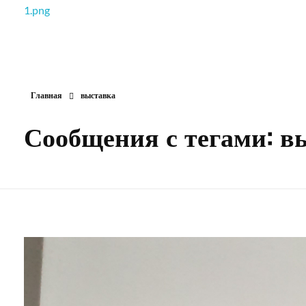
РОО Подари надежду Евпатория
Региональная общественная организация «Крымское общество родителей детей-инвалидов «Подари надежду»
Главная
выставка
Сообщения с тегами: в