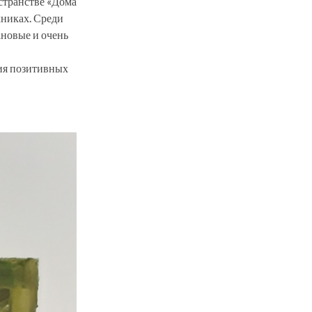
странстве «Дома
хниках. Среди
ановые и очень
ия позитивных