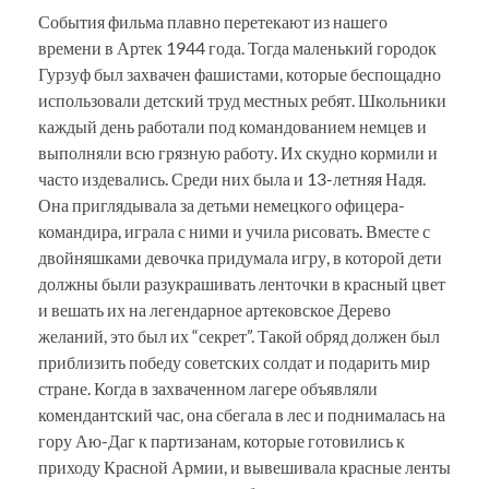
События фильма плавно перетекают из нашего
времени в Артек 1944 года. Тогда маленький городок
Гурзуф был захвачен фашистами, которые беспощадно
использовали детский труд местных ребят. Школьники
каждый день работали под командованием немцев и
выполняли всю грязную работу. Их скудно кормили и
часто издевались. Среди них была и 13-летняя Надя.
Она приглядывала за детьми немецкого офицера-
командира, играла с ними и учила рисовать. Вместе с
двойняшками девочка придумала игру, в которой дети
должны были разукрашивать ленточки в красный цвет
и вешать их на легендарное артековское Дерево
желаний, это был их “секрет”. Такой обряд должен был
приблизить победу советских солдат и подарить мир
стране. Когда в захваченном лагере объявляли
комендантский час, она сбегала в лес и поднималась на
гору Аю-Даг к партизанам, которые готовились к
приходу Красной Армии, и вывешивала красные ленты