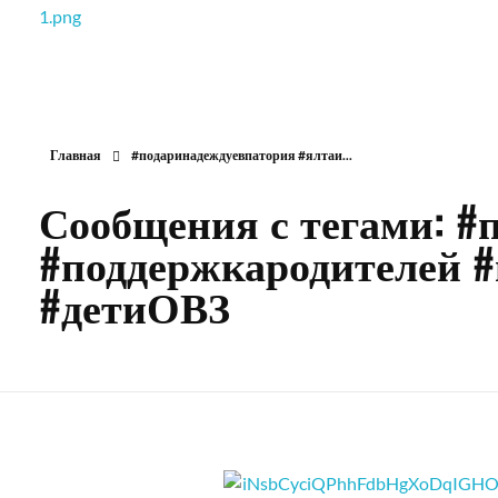
РОО Подари надежду Евпатория
Региональная общественная организация «Крымское общество родителей детей-инвалидов «Подари надежду»
Главная
#подаринадеждуевпатория #ялтаи...
Сообщения с тегами: #
#поддержкародителей 
#детиОВЗ