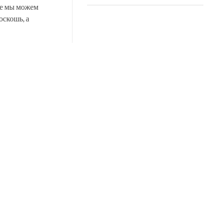
те мы можем
оскошь, а