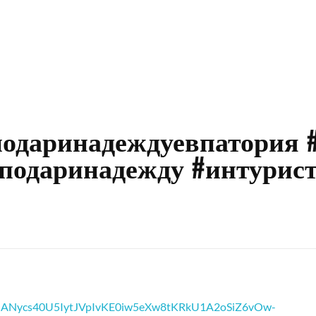
подаринадеждуевпатория 
#подаринадежду #интурис