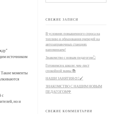
СВЕЖИЕ ЗАПИСИ
В условиях повышенного спроса на
топливо и образования очередей на
автозаправочных станциях
напоминаем!
жду”
ящим источником
Знакомство с новым педагогом👆
Готовимся к школе: чек-лист
спокойной мамы 📚
. Такие моменты
НАШИ ЗАНЯТИЯ🎨🫟🖌️
талкиваются
ЗНАКОМСТВО С НАШИМ НОВЫМ
ПЕДАГОГОМ🌹
 с
телей, но и
СВЕЖИЕ КОММЕНТАРИИ