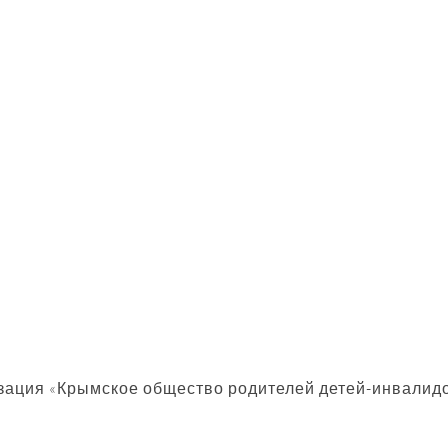
Услуги
тия
Контакты
ты
Партнёры
омочь?
Наши Фотографии
зация «Крымское общество родителей детей-инвалид