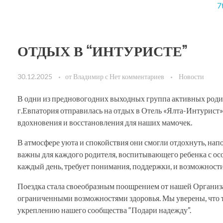
ОТДЫХ В “ИНТУРИСТЕ”
30.12.2025
от
Владимир
с
Нет комментариев
Новости
В одни из предновогодних выходных группа активных роди
г.Евпатория отправилась на отдых в Отель «Ялта-Интурист» 
вдохновения и восстановления для наших мамочек.
В атмосфере уюта и спокойствия они смогли отдохнуть, на
важны для каждого родителя, воспитывающего ребенка с ос
каждый день, требует понимания, поддержки, и возможности
Поездка стала своеобразным поощрением от нашей Организац
ограниченными возможностями здоровья. Мы уверены, что т
укреплению нашего сообщества “Подари надежду”.