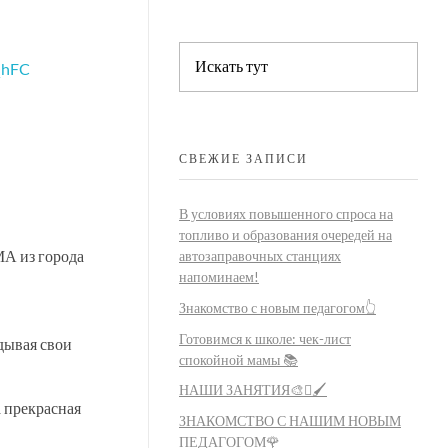
СВЕЖИЕ ЗАПИСИ
В условиях повышенного спроса на
топливо и образования очередей на
А из города
автозаправочных станциях
напоминаем!
Знакомство с новым педагогом👆
Готовимся к школе: чек-лист
дывая свои
спокойной мамы 📚
НАШИ ЗАНЯТИЯ🎨🫟🖌️
 прекрасная
ЗНАКОМСТВО С НАШИМ НОВЫМ
ПЕДАГОГОМ🌹