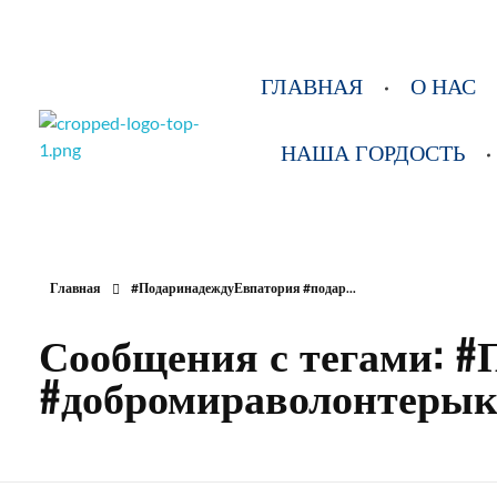
ГЛАВНАЯ
О НАС
НАША ГОРДОСТЬ
РОО Подари надежду Евпатория
Региональная общественная организация «Крымское общество родителей детей-инвалидов «Подари надежду»
Главная
#ПодаринадеждуЕвпатория #подар...
Сообщения с тегами: 
#добромираволонтерык