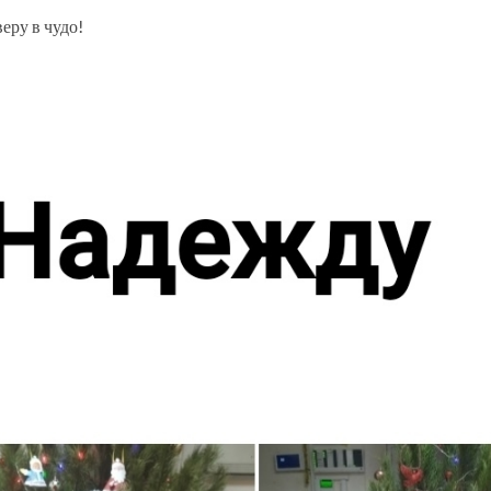
еру в чудо!