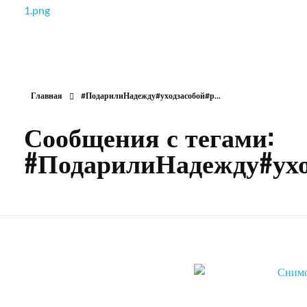
РОО Подари надежду Евпатория
Региональная общественная организация «Крымское общество родителей детей-инвалидов «Подари надежду»
Главная
#ПодарилиНадежду#уходзасобой#р...
Сообщения с тегами:
#ПодарилиНадежду#ухо