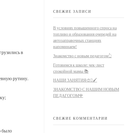
СВЕЖИЕ ЗАПИСИ
В условиях повышенного спроса на
топливо и образования очередей на
автозаправочных станциях
напоминаем!
грузились в
Знакомство с новым педагогом👆
Готовимся к школе: чек-лист
спокойной мамы 📚
евную рутину.
НАШИ ЗАНЯТИЯ🎨🫟🖌️
ЗНАКОМСТВО С НАШИМ НОВЫМ
ПЕДАГОГОМ🌹
ку;
СВЕЖИЕ КОММЕНТАРИИ
о было