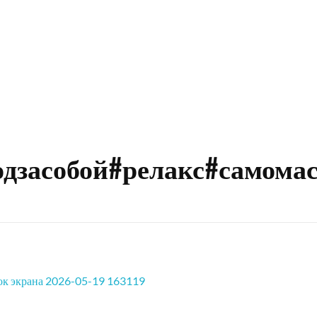
дзасобой#релакс#самома