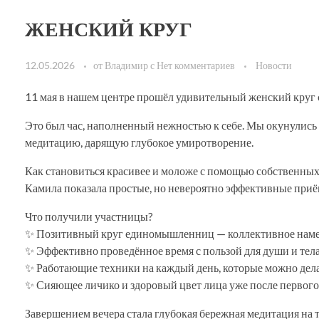
ЖЕНСКИЙ КРУГ
12.05.2026
от
Владимир
с
Нет комментариев
Новости
11 мая в нашем центре прошёл удивительный женский круг
Это был час, наполненный нежностью к себе. Мы окунулись 
медитацию, дарящую глубокое умиротворение.
Как становиться красивее и моложе с помощью собственных
Камила показала простые, но невероятно эффективные приём
Что получили участницы?
✨ Позитивный круг единомышленниц — коллективное намере
✨ Эффективно проведённое время с пользой для души и тела
✨ Работающие техники на каждый день, которые можно дела
✨ Сияющее личико и здоровый цвет лица уже после первого 
Завершением вечера стала глубокая бережная медитация на 