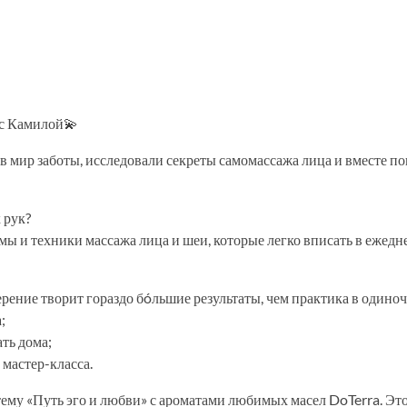
 с Камилой💫
в мир заботы, исследовали секреты самомассажа лица и вместе по
 рук?
ы и техники массажа лица и шеи, которые легко вписать в ежедн
ние творит гораздо бóльшие результаты, чем практика в одиноч
;
ть дома;
мастер-класса.
тему «Путь эго и любви» с ароматами любимых масел DoTerra. Эт