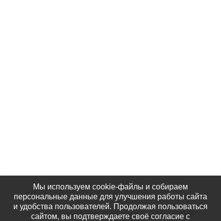
Контакты
Партнёры
Наши Фотографии
КАК НАС НАЙТИ
Мы используем cookie-файлы и собираем
персональные данные для улучшения работы сайта
и удобства пользователей. Продолжая пользоваться
© 2020 Региональная общественная организация
сайтом, вы подтверждаете своё согласие с