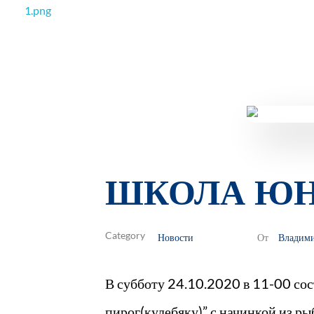
РОО Подари надежду Евпатория
Региональная общественная организация «Крымское общество родителей детей-инвалидов «Подари надежду»
ШКОЛА ЮН
Новости
Владим
От
В субботу 24.10.2020 в 11-00 со
пирог(кулебяку)” с начинкой из ры