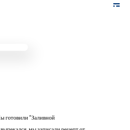
ы готовили “Заливной
 выпекался, мы записали рецепт от