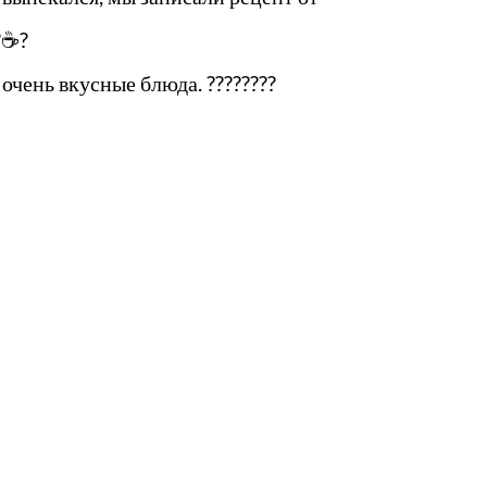
?☕?
очень вкусные блюда. ????????