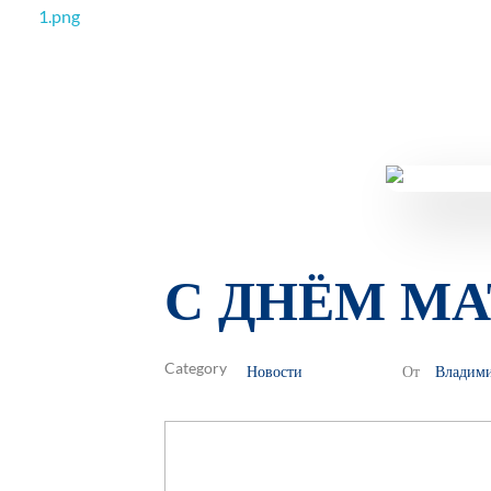
РОО Подари надежду Евпатория
Региональная общественная организация «Крымское общество родителей детей-инвалидов «Подари надежду»
С ДНЁМ МА
Новости
Владим
От