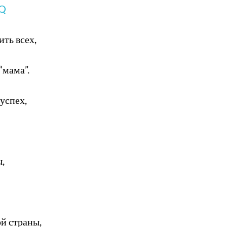
ZQ
ть всех,
“мама”.
успех,
,
й страны,