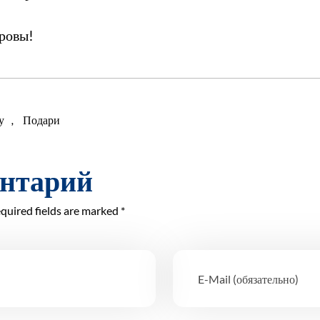
оровы!
у
,
Подари
ентарий
quired fields are marked *