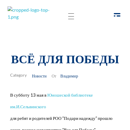
РОО Подари надежду Евпатория
Региональная общественная организация «Крымское общество родителей детей-инвалидов «Подари надежду»
ВСЁ ДЛЯ ПОБЕДЫ
Новости
Владимир
От
В субботу 13 мая в
Юношеской библиотеке
им.И.Сельвинского
для ребят и родителей РОО “Подари надежду” прошло
очень важное мероприятие “Все для Победы”.