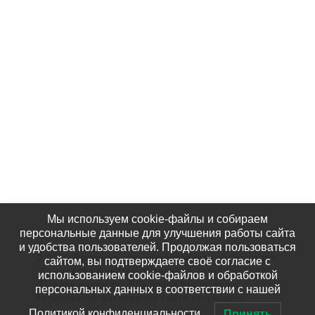
Партнёры
Наши Фотографии
КАК НАС НАЙТИ
Мы используем cookie-файлы и собираем
персональные данные для улучшения работы сайта
и удобства пользователей. Продолжая пользоваться
© 2020 Региональная общественная организация
сайтом, вы подтверждаете своё согласие с
«Крымское общество родителей детей-инвалидов
использованием cookie-файлов и обработкой
«Подари надежду» Все права защищены.
персональных данных в соответствии с нашей
Копирование материалов сайта запрещено!
Политикой конфиденциальности.
Принять