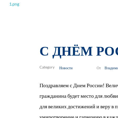
РОО Подари надежду Евпатория
Региональная общественная организация «Крымское общество родителей детей-инвалидов «Подари надежду»
С ДНЁМ РО
Новости
Владим
От
Поздравляем с Днем России! Велич
гражданина будет место для любви 
для великих достижений и веру в 
умиротворение и гармонию в каж