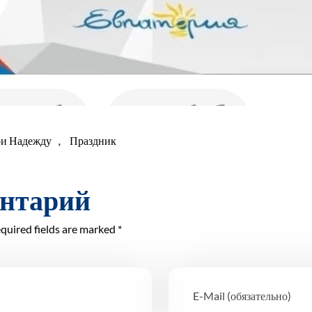
и Надежду
,
Праздник
ентарий
quired fields are marked *