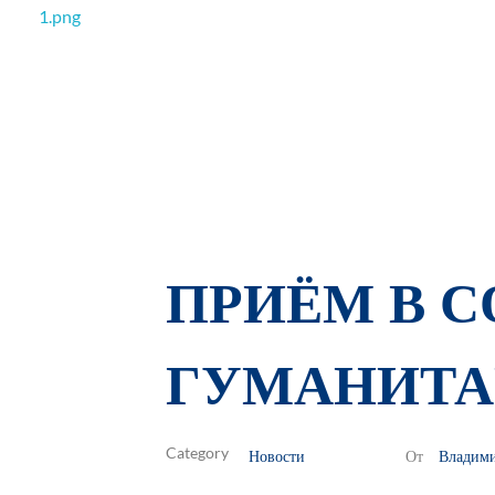
РОО Подари надежду Евпатория
Региональная общественная организация «Крымское общество родителей детей-инвалидов «Подари надежду»
ПРИЁМ В 
ГУМАНИТА
Новости
Владим
От