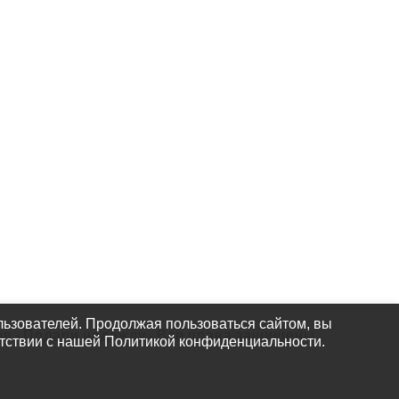
КАК НАС
НАЙТИ
ьзователей. Продолжая пользоваться сайтом, вы
ов «Подари надежду» Все права защищены.
етствии с нашей Политикой конфиденциальности.