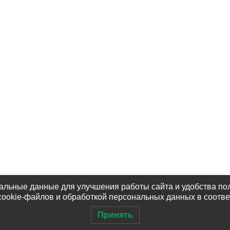
Услуги
тия
Контакты
ты
Партнёры
омочь?
Наши Фотографии
альные данные для улучшения работы сайта и удобства пол
зация «Крымское общество родителей детей-инвалид
cookie-файлов и обработкой персональных данных в соотв
Принять