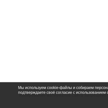
О Нас
Собы
Проек
Чем П
Мы используем cookie-файлы и собираем персон
© 2020 Региональная общественная органи
подтверждаете своё согласие с использованием 
Копирование материалов сайта запрещено!