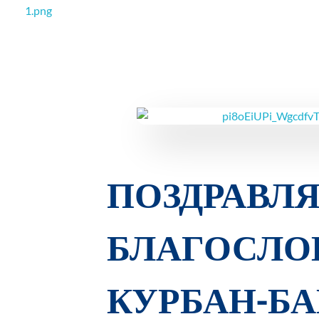
РОО Подари надежду Евпатория
Региональная общественная организация «Крымское общество родителей детей-инвалидов «Подари надежду»
ПОЗДРАВЛ
БЛАГОСЛО
КУРБАН-БА