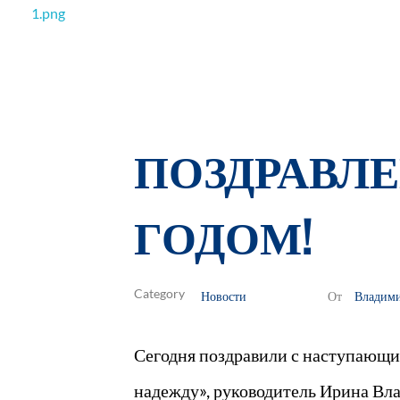
РОО Подари надежду Евпатория
Региональная общественная организация «Крымское общество родителей детей-инвалидов «Подари надежду»
ПОЗДРАВЛ
ГОДОМ!
Новости
Владим
От
Сегодня поздравили с наступающи
надежду», руководитель Ирина Вл