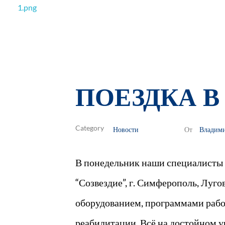
РОО Подари надежду Евпатория
Региональная общественная организация «Крымское общество родителей детей-инвалидов «Подари надежду»
ПОЕЗДКА В
Новости
Владим
От
В понедельник наши специалисты 
“Созвездие”, г. Симферополь, Луг
оборудованием, программами рабо
реабилитации. Всё на достойном у