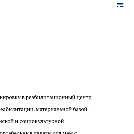
ажировку в реабилитационный центр
реабилитации, материальной базой,
нской и социокультурной
ортабельные палаты для мам с