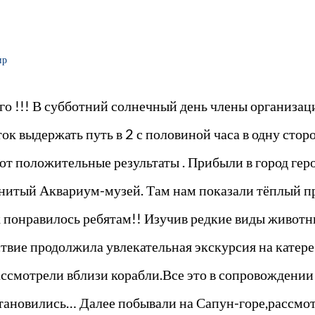
ир
го !!! В субботний солнечный день члены организа
ок выдержать путь в 2 с половиной часа в одну стор
ют положительные результаты . Прибыли в город гер
енитый Аквариум-музей. Там нам показали тёплый п
ак понравилось ребятам!! Изучив редкие виды живот
твие продолжила увлекательная экскурсия на катере
ссмотрели вблизи корабли.Все это в сопровождении 
 остановились… Далее побывали на Сапун-горе,рассм