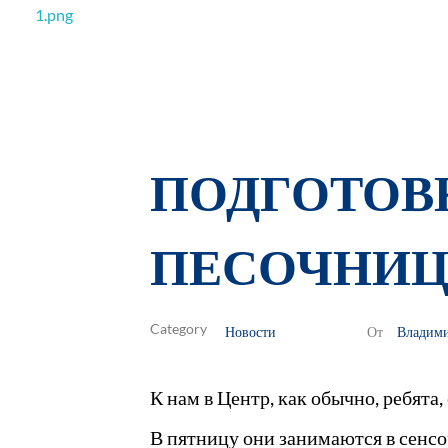
РОО Подари надежду Евпатория
Региональная общественная организация «Крымское общество родителей детей-инвалидов «Подари надежду»
ПОДГОТОВК
ПЕСОЧНИЦ
Новости
Владим
От
К нам в Центр, как обычно, ребята
В пятницу они занимаются в сенсо