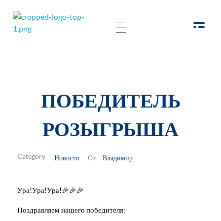
РОО Подари надежду Евпатория
Региональная общественная организация «Крымское общество родителей детей-инвалидов «Подари надежду»
ПОБЕДИТЕЛЬ
РОЗЫГРЫША
Новости
Владимир
От
Ура!Ура!Ура!🎉🎉🎉
Поздравляем нашего победителя: