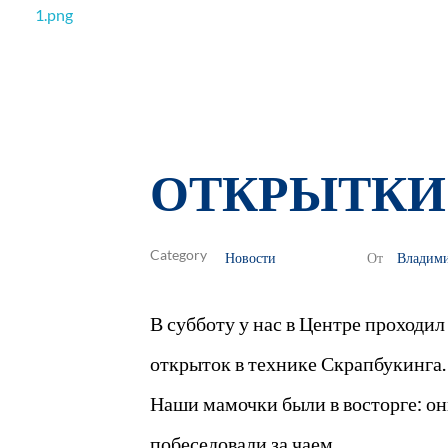
РОО Подари надежду Евпатория
Региональная общественная организация «Крымское общество родителей детей-инвалидов «Подари надежду»
ОТКРЫТКИ 
Новости
Владим
От
В субботу у нас в Центре проходи
открыток в технике Скрапбукинга.
Наши мамочки были в восторге: он
побеседовали за чаем.