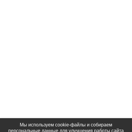
Услуги
Контакты
Партнёры
Наши Фотографии
КАК НАС НАЙТИ
Мы используем cookie-файлы и собираем
персональные данные для улучшения работы сайта