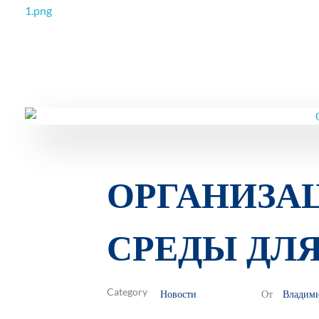
РОО Подари надежду Евпатория
Региональная общественная организация «Крымское общество родителей детей-инвалидов «Подари надежду»
ОРГАНИЗА
СРЕДЫ ДЛЯ
Новости
Владим
От