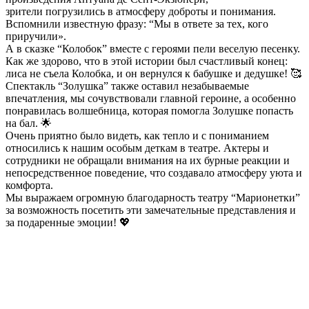
зрители погрузились в атмосферу доброты и понимания.
Вспомнили известную фразу: “Мы в ответе за тех, кого
приручили».
А в сказке “Колобок” вместе с героями пели веселую песенку.
Как же здорово, что в этой истории был счастливый конец:
лиса не съела Колобка, и он вернулся к бабушке и дедушке! 🥰
Спектакль “Золушка” также оставил незабываемые
впечатления, мы сочувствовали главной героине, а особенно
понравилась волшебница, которая помогла Золушке попасть
на бал. 🌟
Очень приятно было видеть, как тепло и с пониманием
относились к нашим особым деткам в театре. Актеры и
сотрудники не обращали внимания на их бурные реакции и
непосредственное поведение, что создавало атмосферу уюта и
комфорта.
Мы выражаем огромную благодарность театру “Марионетки”
за возможность посетить эти замечательные представления и
за подаренные эмоции! 💖