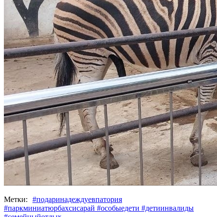
Метки:
#подаринадеждуевпатория
#паркминиатюрбахсисарай #особыедети #детиинвалиды
#семейныйотдых