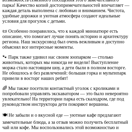
парка! Качество копий достопримечательностей впечатляет —
каждая деталь выполнена с любовью и вниманием. Чистота,
удобные дорожки и уютная атмосфера создают идеальные
условия для прогулок с детьми.
📜 Особенно понравилось, что к каждой миниатюре есть
описание, что помогает лучше понять историю и архитектуру
региона. Наш экскурсовод был очень вежливым и доступно
объяснял все интересные моменты.
🐾 Парк также удивил нас своим зоопарком — столько
животных, которых мы никогда не видели! Выступление
моржа стало настоящим шоу, а дети были в полном восторге.
Не обошлось и без развлечений: большая горка и мультипарк
привели в восторг наших ребят!
🌈 Мы также посетили контактный уголок с кроликами и
попробовали управлять экскаватором — это было невероятно
увлекательно! На территории парка есть скалодром, где под
руководством инструктора дети покоряют вершины.
🍽️ Не забыли и о вкусной еде — уютные кафе предлагают
замечательные блюда, а за отзыв можно получить бесплатный
чай или кофе. Мы воспользовались этой возможностью и