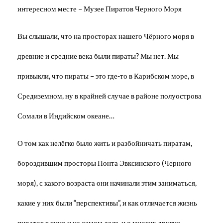
интересном месте – Музее Пиратов Черного Моря
Вы слышали, что на просторах нашего Чёрного моря в
древние и средние века были пираты? Мы нет. Мы
привыкли, что пираты – это где-то в Карибском море, в
Средиземном, ну в крайней случае в районе полуострова
Сомали в Индийском океане…
О том как нелёгко было жить и разбойничать пиратам,
бороздившим просторы Понта Эвксинского (Черного
моря), с какого возраста они начинали этим заниматься,
какие у них были “перспективы”, и как отличается жизнь
пиратов в кино и на самом деле, и о многих других