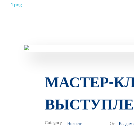
РОО Подари надежду Евпатория
Региональная общественная организация «Крымское общество родителей детей-инвалидов «Подари надежду»
МАСТЕР-К
ВЫСТУПЛ
Новости
Владим
От