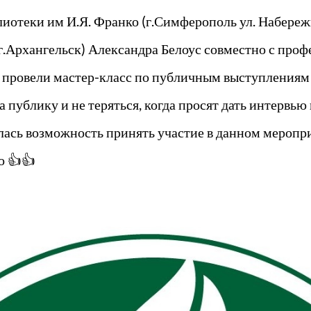
лиотеки им И.Я. Франко (г.Симферополь ул. Набере
г.Архангельск) Александра Белоус совместно с про
ровели мастер-класс по публичным выступлениям и
а публику и не теряться, когда просят дать интервью
ась возможность принять участие в данном меропри
о 👍👍