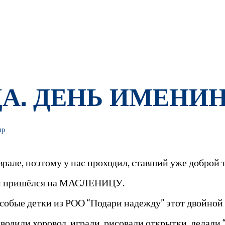
А. ДЕНЬ ИМЕНИН
ир
врале, поэтому у нас проходил, ставший уже доброй
он пришёлся на МАСЛЕНИЦУ.
особые детки из РОО “Подари надежду” этот двойной
водили хоровод, играли, рисовали открытки, делали 