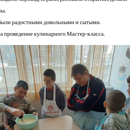
ны.
а были радостными довольными и сытыми.
а проведение кулинарного Мастер-класса.