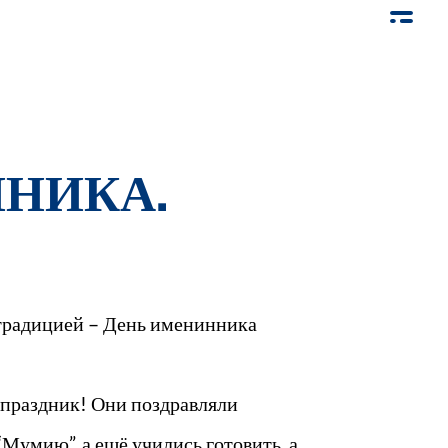
НИКА.
 традицией – День именинника
 праздник! Они поздравляли
“Мумию”, а ещё учились готовить, а