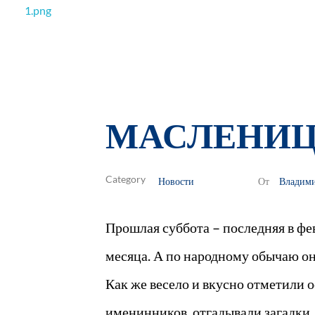
РОО Подари надежду Евпатория
Региональная общественная организация «Крымское общество родителей детей-инвалидов «Подари надежду»
МАСЛЕНИЦ
Новости
Владим
От
Прошлая суббота – последняя в фе
месяца. А по народному обычаю 
Как же весело и вкусно отметили 
именинников, отгадывали загадки, 