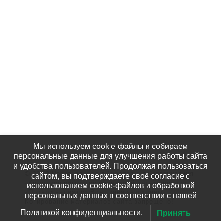
Наши Фотографии
КАК НАС НАЙТИ
Мы используем cookie-файлы и собираем
персональные данные для улучшения работы сайта
и удобства пользователей. Продолжая пользоваться
© 2020 Региональная общественная организация
сайтом, вы подтверждаете своё согласие с
«Крымское общество родителей детей-инвалидов
использованием cookie-файлов и обработкой
«Подари надежду» Все права защищены.
персональных данных в соответствии с нашей
Копирование материалов сайта запрещено!
Политикой конфиденциальности.
Принять