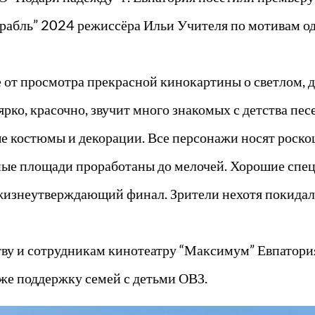
орабль” 2024 режиссёра Ильи Учителя по мотивам 
е от просмотра прекрасной кинокартины о светлом, 
рко, красочно, звучит много знакомых с детства пес
ые костюмы и декорации. Все персонажи носят роск
ные площади проработаны до мелочей. Хорошие спе
изнеутверждающий финал. Зрители нехотя покидали
ву и сотрудникам кинотеатру “Максимум” Евпатория
кже поддержку семей с детьми ОВЗ.