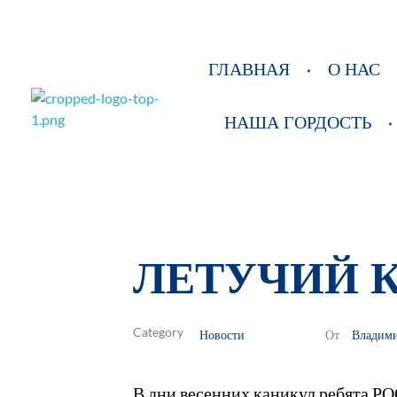
ГЛАВНАЯ
О НАС
НАША ГОРДОСТЬ
РОО Подари надежду Евпатория
Региональная общественная организация «Крымское общество родителей детей-инвалидов «Подари надежду»
ЛЕТУЧИЙ 
Новости
Владим
От
В дни весенних каникул ребята РО