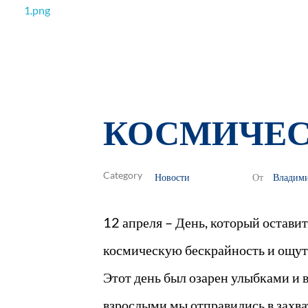
РОО Подари надежду Евпатория
Региональная общественная организация «Крымское общество родителей детей-инвалидов «Подари надежду»
КОСМИЧЕС
Новости
Владим
От
12 апреля – День, который остави
космическую бескрайность и ощути
Этот день был озарен улыбками и 
взрослыми мы отправились в захв