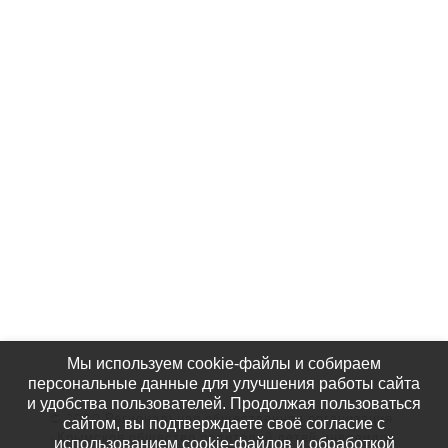
Контакты
Партнёры
Наши Фотографии
КАК НАС НАЙТИ
Мы используем cookie-файлы и собираем
персональные данные для улучшения работы сайта
и удобства пользователей. Продолжая пользоваться
© 2020 Региональная общественная организация
сайтом, вы подтверждаете своё согласие с
«Крымское общество родителей детей-инвалидов
использованием cookie-файлов и обработкой