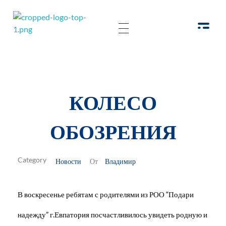
РОО Подари надежду Евпатория
Региональная общественная организация «Крымское общество родителей детей-инвалидов «Подари надежду»
КОЛЕСО
ОБОЗРЕНИЯ
Новости
Владимир
От
В воскресенье ребятам с родителями из РОО “Подари
надежду” г.Евпатория посчастливилось увидеть родную и