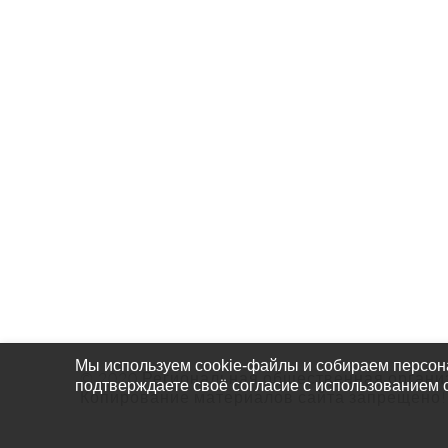
О Нас
Собы
Проек
Чем П
Мы используем cookie-файлы и собираем персон
© 2020 Региональная общественная органи
подтверждаете своё согласие с использованием 
Копирование материалов сайта запрещено!