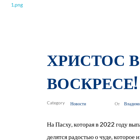
РОО Подари надежду Евпатория
Региональная общественная организация «Крымское общество родителей детей-инвалидов «Подари надежду»
ХРИСТОС 
ВОСКРЕСЕ!
Новости
Владим
От
На Пасху, которая в 2022 году вып
делятся радостью о чуде, которое 