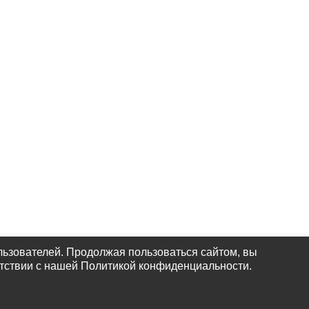
КАК НАС
НАЙТИ
ьзователей. Продолжая пользоваться сайтом, вы
ов «Подари надежду» Все права защищены.
етствии с нашей Политикой конфиденциальности.