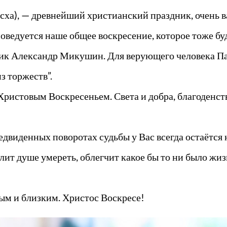
ха), — древнейший христианский праздник, очень ва
оведуется наше общее воскресение, которое тоже бу
ник Александр Микушин. Для верующего человека Па
з торжеств”.
ристовым Воскресеньем. Света и добра, благоденств
двиденных поворотах судьбы у Вас всегда остаётся
олит душе умереть, облегчит какое бы то ни было жиз
ым и близким. Христос Воскресе!