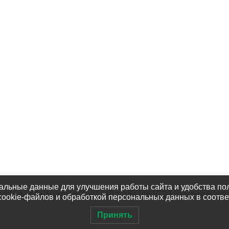
Услуги
тия
Контакты
ты
Партнёры
омочь?
Наши Фотографии
альные данные для улучшения работы сайта и удобства пол
зация «Крымское общество родителей детей-инвалид
cookie-файлов и обработкой персональных данных в соотв
Принять