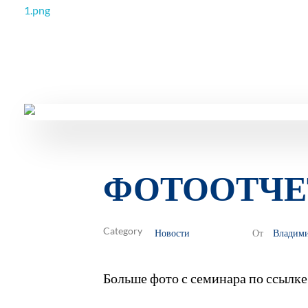
РОО Подари надежду Евпатория
Региональная общественная организация «Крымское общество родителей детей-инвалидов «Подари надежду»
ФОТООТЧЕТ 
Новости
Владим
От
Больше фото с семинара по ссылк